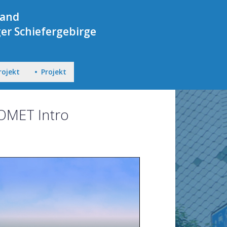
Land
er Schiefergebirge
rojekt
Projekt
OMET Intro