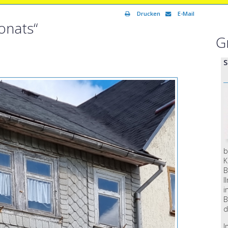
Drucken
E-Mail
onats“
G
S
b
K
B
I
i
B
d
I