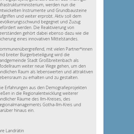
nfrastrukturministerium, werden nun die
ntwickelten Instrumente und Grundbausteine
ufgriffen und weiter erprobt. Aktiv soll dem
evölkerungsschwund begegnet und Zuzug
efördert werden. Die Reaktivierung von
eerständen gehört dabei ebenso dazu wie die
icherung eines innovativen Mittelstandes.
ommunenübergreifend, mit vielen Partner*innen
nd breiter Bürgerbeteiligung wird die
andgemeinde Stadt Großbreitenbach als
odellraum weiter neue Wege gehen, um den
ändlichen Raum als lebenswerten und attraktiven
ebensraum zu erhalten und zu gestalten.
ie Erfahrungen aus den Demografieprojekten
ließen in die Regionalentwicklung weiterer
ändlicher Räume des Ilm-Kreises, des
egionalmanagements Gotha-Ilm-Kreis und
arüber hinaus ein.
hre Landrätin