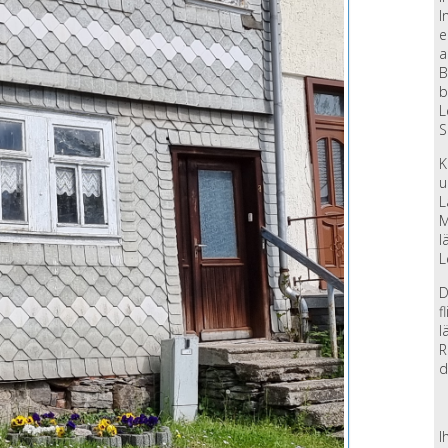
I
e
a
B
b
L
S
K
u
L
M
l
L
D
f
l
R
d
I